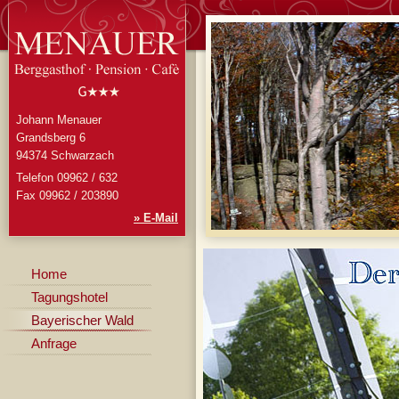
Johann Menauer
Grandsberg 6
94374 Schwarzach
Telefon 09962 / 632
Fax 09962 / 203890
» E-Mail
Home
Tagungshotel
Bayerischer Wald
Anfrage