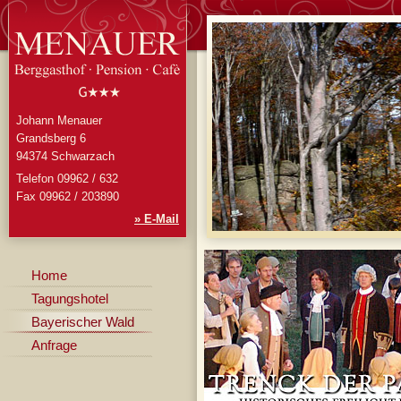
Johann Menauer
Grandsberg 6
94374 Schwarzach
Telefon 09962 / 632
Fax 09962 / 203890
» E-Mail
Home
Tagungshotel
Bayerischer Wald
Anfrage