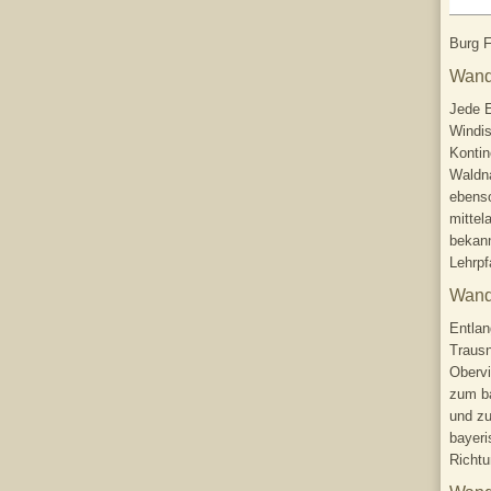
Burg F
Wand
Jede E
Windis
Kontin
Waldn
ebenso
mittel
bekann
Lehrpf
Wand
Entlan
Trausn
Obervi
zum ba
und zu
bayeri
Richtu