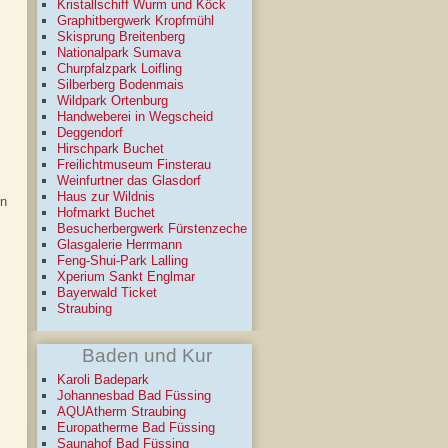
Kristallschiff Wurm und Köck
Graphitbergwerk Kropfmühl
Skisprung Breitenberg
Nationalpark Sumava
Churpfalzpark Loifling
Silberberg Bodenmais
Wildpark Ortenburg
Handweberei in Wegscheid
Deggendorf
Hirschpark Buchet
Freilichtmuseum Finsterau
Weinfurtner das Glasdorf
Haus zur Wildnis
en
Hofmarkt Buchet
Besucherbergwerk Fürstenzeche
Glasgalerie Herrmann
Feng-Shui-Park Lalling
Xperium Sankt Englmar
Bayerwald Ticket
Straubing
Baden und Kur
Karoli Badepark
Johannesbad Bad Füssing
AQUAtherm Straubing
Europatherme Bad Füssing
Saunahof Bad Füssing