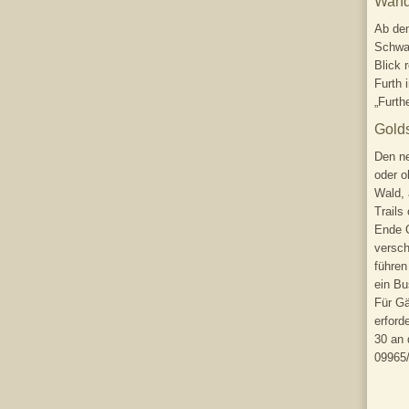
Wand
Ab de
Schwar
Blick 
Furth 
„Furth
Gold
Den ne
oder o
Wald, 
Trails
Ende 
versch
führen
ein Bu
Für Gä
erford
30 an 
09965