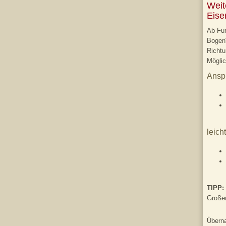
Weit
Eise
Ab Fur
Bogen“
Richtu
Möglic
Anspr
leich
TIPP:
Großen
Überna