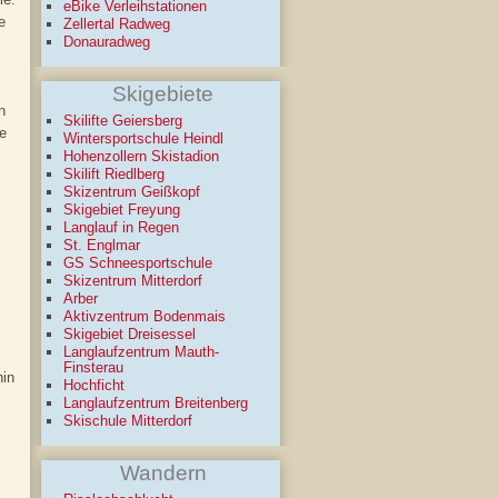
eBike Verleihstationen
e
Zellertal Radweg
Donauradweg
Skigebiete
n
Skilifte Geiersberg
e
Wintersportschule Heindl
.
Hohenzollern Skistadion
Skilift Riedlberg
Skizentrum Geißkopf
Skigebiet Freyung
Langlauf in Regen
St. Englmar
GS Schneesportschule
Skizentrum Mitterdorf
Arber
Aktivzentrum Bodenmais
Skigebiet Dreisessel
Langlaufzentrum Mauth-
Finsterau
hin
Hochficht
Langlaufzentrum Breitenberg
Skischule Mitterdorf
Wandern