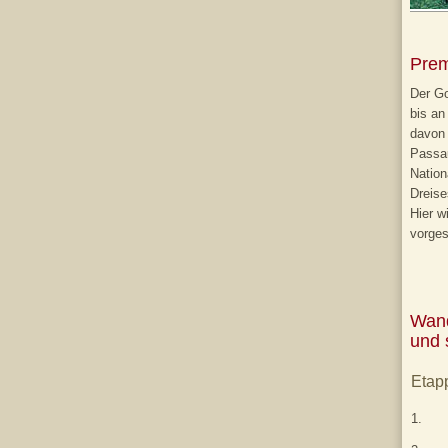
Prem
Der G
bis an
davon 
Passau
Nation
Dreise
Hier w
vorgest
Wand
und 
Etap
1.