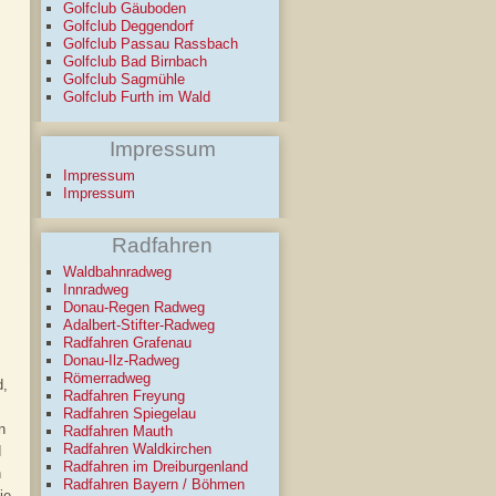
Golfclub Gäuboden
Golfclub Deggendorf
Golfclub Passau Rassbach
Golfclub Bad Birnbach
Golfclub Sagmühle
Golfclub Furth im Wald
Impressum
Impressum
Impressum
Radfahren
Waldbahnradweg
Innradweg
Donau-Regen Radweg
Adalbert-Stifter-Radweg
Radfahren Grafenau
Donau-Ilz-Radweg
Römerradweg
d,
Radfahren Freyung
Radfahren Spiegelau
n
Radfahren Mauth
Radfahren Waldkirchen
d
Radfahren im Dreiburgenland
n
Radfahren Bayern / Böhmen
ie.