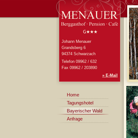
Johann Menauer
Grandsberg 6
94374 Schwarzach
Telefon 09962 / 632
Fax 09962 / 203890
» E-Mail
Home
Tagungshotel
Bayerischer Wald
Anfrage