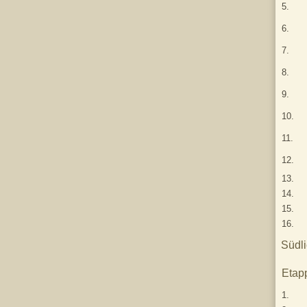
5.
6.
7.
8.
9.
10.
11.
12.
13.
14.
15.
16.
Südli
Etap
1.