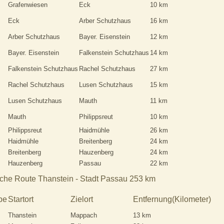
Grafenwiesen
Eck
10 km
Eck
Arber Schutzhaus
16 km
Arber Schutzhaus
Bayer. Eisenstein
12 km
Bayer. Eisenstein
Falkenstein Schutzhaus
14 km
Falkenstein Schutzhaus
Rachel Schutzhaus
27 km
Rachel Schutzhaus
Lusen Schutzhaus
15 km
Lusen Schutzhaus
Mauth
11 km
Mauth
Philippsreut
10 km
Philippsreut
Haidmühle
26 km
Haidmühle
Breitenberg
24 km
Breitenberg
Hauzenberg
24 km
Hauzenberg
Passau
22 km
che Route Thanstein - Stadt Passau 253 km
pe
Startort
Zielort
Entfernung(Kilometer)
Thanstein
Mappach
13 km