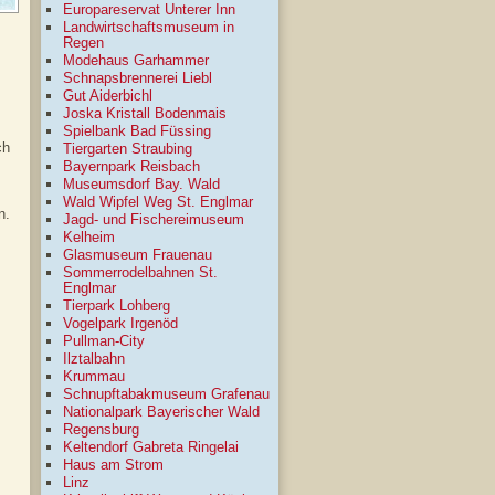
Europareservat Unterer Inn
Landwirtschaftsmuseum in
Regen
Modehaus Garhammer
Schnapsbrennerei Liebl
Gut Aiderbichl
Joska Kristall Bodenmais
Spielbank Bad Füssing
ch
Tiergarten Straubing
Bayernpark Reisbach
Museumsdorf Bay. Wald
Wald Wipfel Weg St. Englmar
n.
Jagd- und Fischereimuseum
Kelheim
Glasmuseum Frauenau
Sommerrodelbahnen St.
Englmar
Tierpark Lohberg
Vogelpark Irgenöd
Pullman-City
Ilztalbahn
Krummau
Schnupftabakmuseum Grafenau
Nationalpark Bayerischer Wald
Regensburg
Keltendorf Gabreta Ringelai
Haus am Strom
Linz