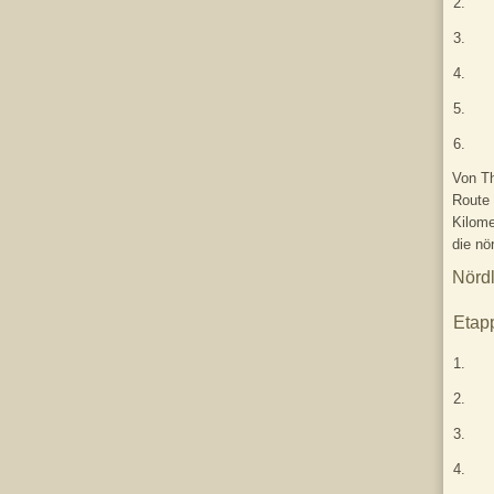
2.
3.
4.
5.
6.
Von Th
Route 
Kilome
die nö
Nördl
Etap
1.
2.
3.
4.