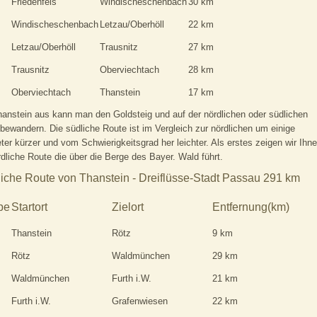
Friedenfels
Windischeschenbach
30 km
Windischeschenbach
Letzau/Oberhöll
22 km
Letzau/Oberhöll
Trausnitz
27 km
Trausnitz
Oberviechtach
28 km
Oberviechtach
Thanstein
17 km
anstein aus kann man den Goldsteig und auf der nördlichen oder südlichen
bewandern. Die südliche Route ist im Vergleich zur nördlichen um einige
ter kürzer und vom Schwierigkeitsgrad her leichter. Als erstes zeigen wir Ihn
rdliche Route die über die Berge des Bayer. Wald führt.
iche Route von Thanstein - Dreiflüsse-Stadt Passau 291 km
pe
Startort
Zielort
Entfernung(km)
Thanstein
Rötz
9 km
Rötz
Waldmünchen
29 km
Waldmünchen
Furth i.W.
21 km
Furth i.W.
Grafenwiesen
22 km