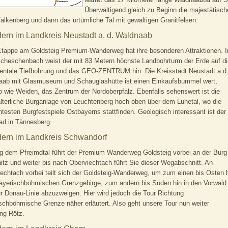
Überwältigend gleich zu Beginn die majestätisch
alkenberg und dann das urtümliche Tal mit gewaltigen Granitfelsen.
ern im Landkreis Neustadt a. d. Waldnaab
tappe am Goldsteig Premium-Wanderweg hat ihre besonderen Attraktionen. I
cheschenbach weist der mit 83 Metern höchste Landbohrturm der Erde auf di
entale Tiefbohrung und das GEO-ZENTRUM hin. Die Kreisstadt Neustadt a.d
aab mit Glasmuseum und Schauglashütte ist einen Einkaufsbummel wert,
 wie Weiden, das Zentrum der Nordoberpfalz. Ebenfalls sehenswert ist die
alterliche Burganlage von Leuchtenberg hoch oben über dem Luhetal, wo die
testen Burgfestspiele Ostbayerns stattfinden. Geologisch interessant ist der
ad in Tännesberg.
ern im Landkreis Schwandorf
g dem Pfreimdtal führt der Premium Wanderweg Goldsteig vorbei an der Burg
itz und weiter bis nach Oberviechtach führt Sie dieser Wegabschnitt. An
echtach vorbei teilt sich der Goldsteig-Wanderweg, um zum einen bis Osten 
yerischböhmischen Grenzgebirge, zum andern bis Süden hin in den Vorwald
r Donau-Linie abzuzweigen. Hier wird jedoch die Tour Richtung
schböhmische Grenze näher erläutert. Also geht unsere Tour nun weiter
ng Rötz.