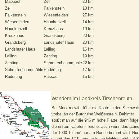
Mappach
Zell
23 km
Zell
Falkenstein
13 km
Falkenstein
Wiesenfelden
27 km
Wiesenfelden
Haunkenzell
14 km
Haunkenzell
Kreuzhaus
19 km
Kreuzhaus
Grandsberg
20 km
Grandsberg
Landshuter Haus
20 km
Landshuter Haus
Lalling
16 km
Lalling
Zenting
19 km
Zenting
Schrottenbaummühle
22 km
Schrottenbaummühle
Ruderting
17 km
Ruderting
Passau
15 km
Wandern im Landkreis Tirschenreuth
Bei Marktredwitz führt die Route in den Steinwal
vorbei an der Burgruine Weißenstein. Dahinter
stößt man auf die 946 m hohe Platte, dann folge
die ersten Karpfen- Teiche, auch wenn das „Lan
der 1000 Teiche“ nur am Rande berührt wird. Nu
wartet das 17 Kilometer lange Waldnaabtal auf S