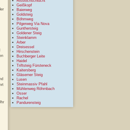
Risslochschlucht
Geißkopf
der
Baierweg
Goldsteig
Böhmweg
Pilgerweg Via Nova
Gunthersteig
Goldener Steig
Steinklamm
Arber
Dreisessel
t
Hirschenstein
en
Buchberger Leite
Haidel
Triftsteig Fürsteneck
Kaitersberg
Gläserner Steig
nd
Lusen
Steinmassiv Pfahl
rt
Mühlenweg Röhrnbach
Osser
Rachel
Uhr
Pandurensteig