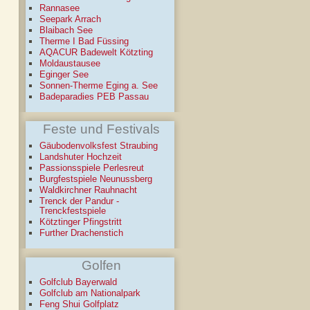
Rannasee
Seepark Arrach
Blaibach See
Therme I Bad Füssing
AQACUR Badewelt Kötzting
Moldaustausee
Eginger See
Sonnen-Therme Eging a. See
Badeparadies PEB Passau
Feste und Festivals
Gäubodenvolksfest Straubing
Landshuter Hochzeit
Passionsspiele Perlesreut
Burgfestspiele Neunussberg
Waldkirchner Rauhnacht
Trenck der Pandur -
Trenckfestspiele
Kötztinger Pfingstritt
Further Drachenstich
Golfen
Golfclub Bayerwald
Golfclub am Nationalpark
Feng Shui Golfplatz