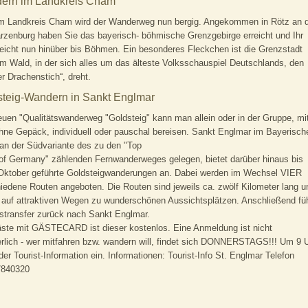
ern im Landkreis Cham
m Landkreis Cham wird der Wanderweg nun bergig. Angekommen in Rötz an 
zenburg haben Sie das bayerisch- böhmische Grenzgebirge erreicht und Ihr
reicht nun hinüber bis Böhmen. Ein besonderes Fleckchen ist die Grenzstadt
im Wald, in der sich alles um das älteste Volksschauspiel Deutschlands, den
er Drachenstich“, dreht.
steig-Wandern in Sankt Englmar
uen "Qualitätswanderweg "Goldsteig" kann man allein oder in der Gruppe, mi
hne Gepäck, individuell oder pauschal bereisen. Sankt Englmar im Bayerisch
an der Südvariante des zu den "Top
 of Germany" zählenden Fernwanderweges gelegen, bietet darüber hinaus bis
Oktober geführte Goldsteigwanderungen an. Dabei werden im Wechsel VIER
iedene Routen angeboten. Die Routen sind jeweils ca. zwölf Kilometer lang u
 auf attraktiven Wegen zu wunderschönen Aussichtsplätzen. Anschließend füh
stransfer zurück nach Sankt Englmar.
ste mit GÄSTECARD ist dieser kostenlos. Eine Anmeldung ist nicht
erlich - wer mitfahren bzw. wandern will, findet sich DONNERSTAGS!!! Um 9 
der Tourist-Information ein. Informationen: Tourist-Info St. Englmar Telefon
/840320