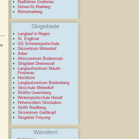
Radfahren Grafenau
Donau-Ilz-Radweg
Römerradweg
Skigebiete
Langlauf in Regen
St. Englmar
GS Schneesportschule
in
Skizentrum Mitterdorf
Arber
Aktivzentrum Bodenmais
Skigebiet Dreisessel
Langlaufzentrum Mauth-
Finsterau
Hochficht
Langlaufzentrum Breitenberg
Skischule Mitterdorf
Skilifte Geiersberg
Wintersportschule Heindl
Hohenzollern Skistadion
Skilift Riedlberg
Skizentrum Geißkopf
Skigebiet Freyung
Wandern