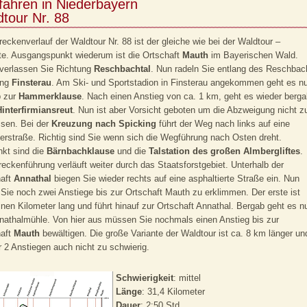
fahren in Niederbayern
tour Nr. 88
reckenverlauf der Waldtour Nr. 88 ist der gleiche wie bei der Waldtour –
te. Ausgangspunkt wiederum ist die Ortschaft
Mauth
im Bayerischen Wald.
verlassen Sie Richtung
Reschbachtal
. Nun radeln Sie entlang des Reschbac
ung
Finsterau
. Am Ski- und Sportstadion in Finsterau angekommen geht es n
b zur
Hammerklause
. Nach einen Anstieg von ca. 1 km, geht es wieder berg
Hinterfirmiansreut
. Nun ist aber Vorsicht geboten um die Abzweigung nicht z
sen. Bei der
Kreuzung nach Spicking
führt der Weg nach links auf eine
erstraße. Richtig sind Sie wenn sich die Wegführung nach Osten dreht.
nkt sind die
Bärnbachklause
und die
Talstation des großen Almbergliftes
.
reckenführung verläuft weiter durch das Staatsforstgebiet. Unterhalb der
haft
Annathal
biegen Sie wieder rechts auf eine asphaltierte Straße ein. Nun
Sie noch zwei Anstiege bis zur Ortschaft Mauth zu erklimmen. Der erste ist
inen Kilometer lang und führt hinauf zur Ortschaft Annathal. Bergab geht es n
nathalmühle. Von hier aus müssen Sie nochmals einen Anstieg bis zur
haft
Mauth
bewältigen. Die große Variante der Waldtour ist ca. 8 km länger un
r 2 Anstiegen auch nicht zu schwierig.
Schwierigkeit
: mittel
Länge
: 31,4 Kilometer
Dauer
: 2:50 Std.