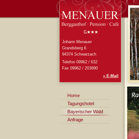
Johann Menauer
Grandsberg 6
94374 Schwarzach
Telefon 09962 / 632
Fax 09962 / 203890
» E-Mail
Home
Tagungshotel
Bayerischer Wald
Anfrage