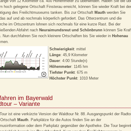
Länge von 12 Kilometer ca. 400 Höhenmeter zu überwinden. Haben Sie die üb
m hoch gelegene Ortschaft Finsterau erreicht, können Sie wieder Kraft bei de
tigung des Freilichtmuseums tanken. Bis zur Ortschaft
Mauth
werden Sie
das auf und ab nochmals körperlich gefordert. Das Otterzentrum und die
irche im Ortszentrum lohnen sich nochmals für eine kurze Rast. Bei der
ließenden Abfahrt nach
Neuraimundsreut und Schönbrunn
können Sie Kraf
. Nun durchfahren Sie noch kleinere Ortschaften bis Sie wieder in
Hohenau
men.
Schwierigkeit
: mittel
Länge
: 45,9 Kilometer
Dauer
: 4:00 Stunde(n)
Höhenmeter
: 1145 hm
Tiefster Punkt
: 675 m
Höchster Punkt
: 1010 Meter
fahren im Bayerwald
tour – Variante
Tour ist eine verkürzte Version der Waldtour Nr. 88. Ausgangspunkt der Radto
e Ortschaft
Mauth
. Parkplätze für die Autos finden Sie an der
musinformation oder dem Parkplatz gegenüber der Apotheke. Die Tour beginn