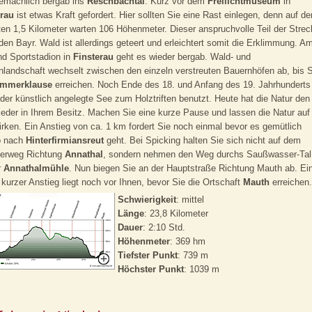
emächlich bergab ins
Reschbachtal
. Kurz vor dem
Freilichtmuseum
in
erau
ist etwas Kraft gefordert. Hier sollten Sie eine Rast einlegen, denn auf de
en 1,5 Kilometer warten 106 Höhenmeter. Dieser anspruchvolle Teil der Strec
den Bayr. Wald ist allerdings geteert und erleichtert somit die Erklimmung. A
nd Sportstadion in
Finsterau
geht es wieder bergab. Wald- und
landschaft wechselt zwischen den einzeln verstreuten Bauernhöfen ab, bis S
mmerklause
erreichen. Noch Ende des 18. und Anfang des 19. Jahrhunderts
der künstlich angelegte See zum Holztriften benutzt. Heute hat die Natur den
eder in Ihrem Besitz. Machen Sie eine kurze Pause und lassen die Natur auf
irken. Ein Anstieg von ca. 1 km fordert Sie noch einmal bevor es gemütlich
b nach
Hinterfirmiansreut
geht. Bei Spicking halten Sie sich nicht auf dem
terweg Richtung
Annathal
, sondern nehmen den Weg durchs Saußwasser-Tal
r
Annathalmühle
. Nun biegen Sie an der Hauptstraße Richtung Mauth ab. Ei
r kurzer Anstieg liegt noch vor Ihnen, bevor Sie die Ortschaft
Mauth
erreichen.
Schwierigkeit
: mittel
Länge
: 23,8 Kilometer
Dauer
: 2:10 Std.
Höhenmeter
: 369 hm
Tiefster Punkt
: 739 m
Höchster Punkt
: 1039 m