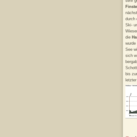
sehr g
Finst
nächst
durch 
Ski- u
Wiesen
die
Ha
wurde 
See wi
sich w
berga
Schot
bis zu
letzte