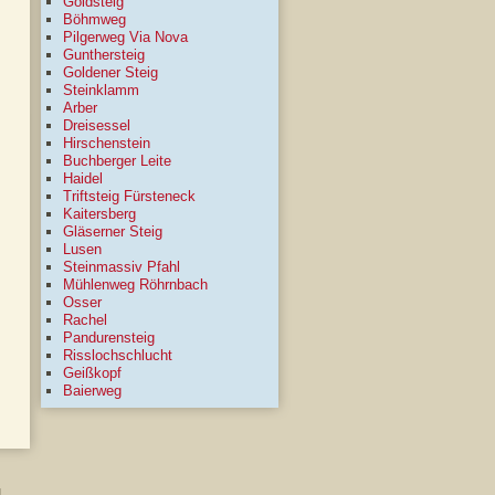
Goldsteig
Böhmweg
Pilgerweg Via Nova
Gunthersteig
Goldener Steig
Steinklamm
Arber
Dreisessel
Hirschenstein
Buchberger Leite
Haidel
Triftsteig Fürsteneck
Kaitersberg
Gläserner Steig
Lusen
Steinmassiv Pfahl
Mühlenweg Röhrnbach
Osser
Rachel
Pandurensteig
Risslochschlucht
Geißkopf
Baierweg
g