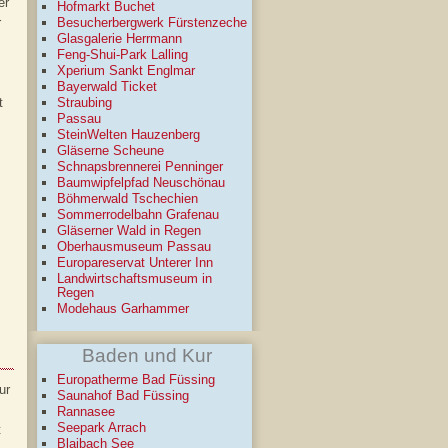
er
Hofmarkt Buchet
r
Besucherbergwerk Fürstenzeche
Glasgalerie Herrmann
Feng-Shui-Park Lalling
Xperium Sankt Englmar
Bayerwald Ticket
t
Straubing
Passau
SteinWelten Hauzenberg
Gläserne Scheune
Schnapsbrennerei Penninger
Baumwipfelpfad Neuschönau
Böhmerwald Tschechien
Sommerrodelbahn Grafenau
Gläserner Wald in Regen
Oberhausmuseum Passau
Europareservat Unterer Inn
Landwirtschaftsmuseum in
Regen
Modehaus Garhammer
Baden und Kur
Europatherme Bad Füssing
ur
Saunahof Bad Füssing
Rannasee
Seepark Arrach
t
Blaibach See