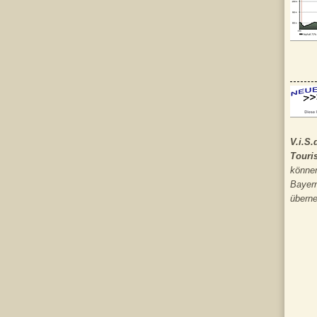
V.i.S
Touri
können
Bayern
übern