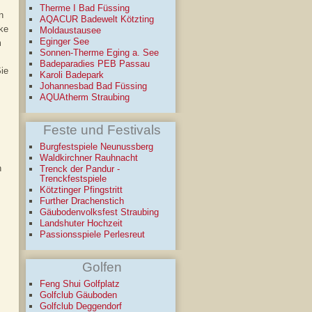
Therme I Bad Füssing
n
AQACUR Badewelt Kötzting
ke
Moldaustausee
Eginger See
m
Sonnen-Therme Eging a. See
Badeparadies PEB Passau
ie
Karoli Badepark
Johannesbad Bad Füssing
AQUAtherm Straubing
Feste und Festivals
Burgfestspiele Neunussberg
Waldkirchner Rauhnacht
n
Trenck der Pandur -
Trenckfestspiele
Kötztinger Pfingstritt
Further Drachenstich
Gäubodenvolksfest Straubing
Landshuter Hochzeit
Passionsspiele Perlesreut
Golfen
Feng Shui Golfplatz
Golfclub Gäuboden
Golfclub Deggendorf