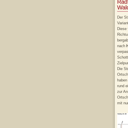
Rad
Wald
Der St
Varian
Diese 
Richt
berga
nach
verpas
Schott
Zielpu
Die St
Ortsc
haben 
rund e
zur An
Ortsc
mit nu