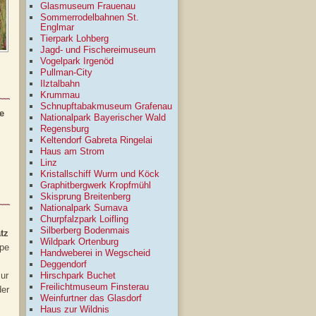
Glasmuseum Frauenau
Sommerrodelbahnen St.
Englmar
Tierpark Lohberg
Jagd- und Fischereimuseum
Vogelpark Irgenöd
Pullman-City
Ilztalbahn
Krummau
Schnupftabakmuseum Grafenau
e
Nationalpark Bayerischer Wald
Regensburg
Keltendorf Gabreta Ringelai
Haus am Strom
Linz
Kristallschiff Wurm und Köck
Graphitbergwerk Kropfmühl
Skisprung Breitenberg
Nationalpark Sumava
Churpfalzpark Loifling
Silberberg Bodenmais
tz
Wildpark Ortenburg
ppe
Handweberei in Wegscheid
Deggendorf
zur
Hirschpark Buchet
Freilichtmuseum Finsterau
der
Weinfurtner das Glasdorf
Haus zur Wildnis