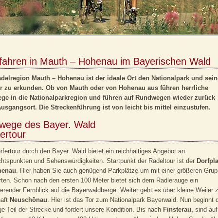
fahren in Mauth – Hohenau im Bayerischen Wald
adelregion Mauth – Hohenau ist der ideale Ort den Nationalpark und sein
r zu erkunden. Ob von Mauth oder von Hohenau aus führen herrliche
ge in die Nationalparkregion und führen auf Rundwegen wieder zurück
sgangsort. Die Streckenführung ist von leicht bis mittel einzustufen.
wege des Bayer. Wald
ertour
rfertour durch den Bayer. Wald bietet ein reichhaltiges Angebot an
htspunkten und Sehenswürdigkeiten. Startpunkt der Radeltour ist der
Dorfpla
henau
. Hier haben Sie auch genügend Parkplätze um mit einer größeren Gru
rten. Schon nach den ersten 100 Meter bietet sich dem Radlerauge ein
ierender Fernblick auf die Bayerwaldberge. Weiter geht es über kleine Weiler 
haft
Neuschönau
. Hier ist das Tor zum Nationalpark Bayerwald. Nun beginnt 
ge Teil der Strecke und fordert unsere Kondition. Bis nach
Finsterau,
sind auf