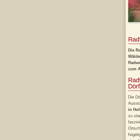
Rad
Die R
Wälde
Radwe
zum Au
Rad
Dörf
Die Dö
Aussic
in Ho
zu sta
faszin
Ortsc
hügeli