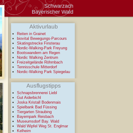
Schwarzach
Bayerischer Wald
Aktivurlaub
Reiten in Grainet
biovital Bewegungs-Parcours
Skatingstrecke Finsterau
Nordic-Walking-Park Freyung
Bootswandern am Regen
Nordic Walking Zentrum
Freizeitgelände Röhrnbach
Tennisschule Mitterdorf
Nordic-Walking Park Spiegelau
Ausflugstipps
Schnapsbrennerei Liebl
Gut Aiderbichl
Joska Kristall Bodenmais
Spielbank Bad Füssing
Tiergarten Straubing
Bayernpark Reisbach
Museumsdorf Bay. Wald
Wald Wipfel Weg St. Englmar
Kelheim