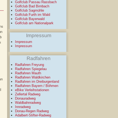
Golfclub Passau Rassbach
Golfclub Bad Birnbach
Golfclub Sagmühle
Golfclub Furth im Wald
Golfclub Bayerwald
Golfclub am Nationalpark
hs
un
Impressum
ab
Impressum
u
Impressum
Radfahren
Radfahren Freyung
Radfahren Spiegelau
Radfahren Mauth
Radfahren Waldkirchen
un
Radfahren im Dreiburgenland
Radfahren Bayern / Böhmen
d
eBike Verleihstationen
Zellertal Radweg
Donauradweg
Waldbahnradweg
Innradweg
Donau-Regen Radweg
Adalbert-Stifter-Radweg