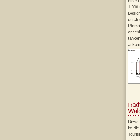
einer 
1.000 
Besich
durch 
Pfarrk
ansch
tanken
ankom
Rad
Wald
Diese 
ist di
Touris