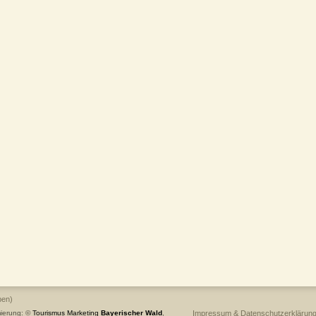
ben)
ierung: ©
Tourismus
Marketing
Bayerischer Wald
,
Impressum & Datenschutzerklärun