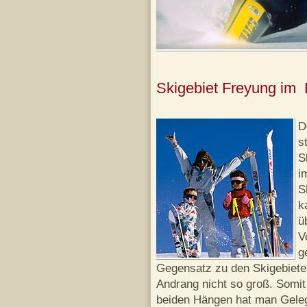
Skigebiet Freyung im
D
s
S
i
S
k
ü
V
g
Gegensatz zu den Skigebieten 
Andrang nicht so groß. Somi
beiden Hängen hat man Geleg