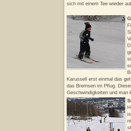
sich mit einem Tee wieder a
G
F
S
V
D
g
s
s
B
Karussell erst einmal das ge
das Bremsen im Pflug. Dieses
Geschwindigkeiten und man ka
S
H
i
n
s