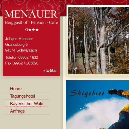
Johann Menauer
Grandsberg 6
94374 Schwarzach
Telefon 09962 / 632
Fax 09962 / 203890
» E-Mail
Home
Tagungshotel
Bayerischer Wald
Anfrage