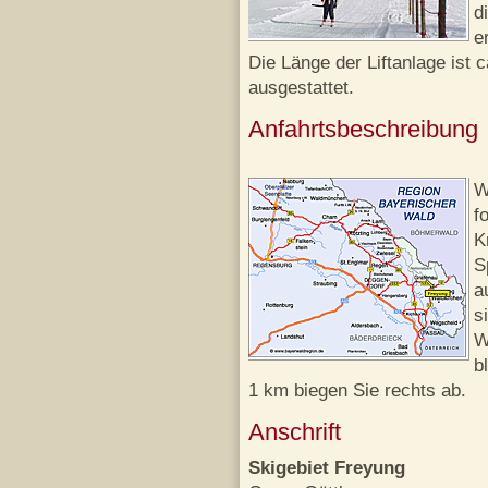
d
e
Die Länge der Liftanlage ist 
ausgestattet.
Anfahrtsbeschreibung
W
f
K
S
a
s
W
b
1 km biegen Sie rechts ab.
Anschrift
Skigebiet Freyung