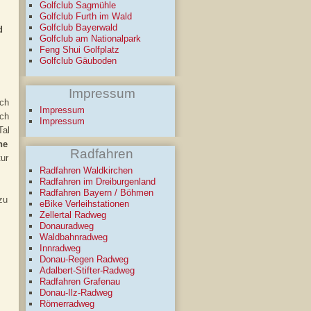
Golfclub Sagmühle
Golfclub Furth im Wald
Golfclub Bayerwald
d
Golfclub am Nationalpark
Feng Shui Golfplatz
Golfclub Gäuboden
Impressum
ach
Impressum
rch
Impressum
Tal
he
Radfahren
ur
Radfahren Waldkirchen
Radfahren im Dreiburgenland
Radfahren Bayern / Böhmen
zu
eBike Verleihstationen
Zellertal Radweg
Donauradweg
Waldbahnradweg
Innradweg
Donau-Regen Radweg
Adalbert-Stifter-Radweg
Radfahren Grafenau
Donau-Ilz-Radweg
Römerradweg