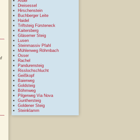
Arber
Dreisessel
Hirschenstein
Buchberger Leite
Haidel
Triftsteig Fürsteneck
Kaitersberg
Gläserner Steig
Lusen
Steinmassiv Pfahl
Mühlenweg Röhrnbach
Osser
uf
Rachel
Pandurensteig
Risslochschlucht
Geißkopf
Baierweg
Goldsteig
Böhmweg
Pilgerweg Via Nova
Gunthersteig
Goldener Steig
Steinklamm