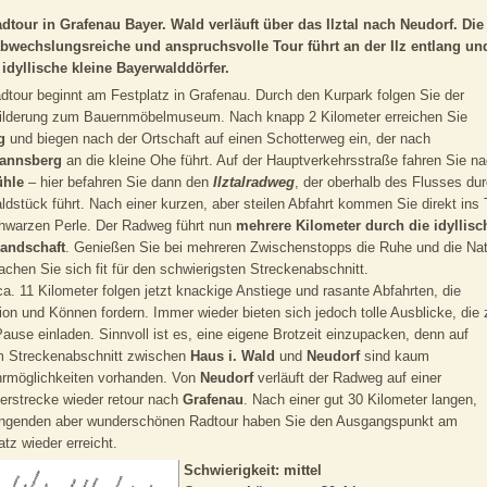
dtour in Grafenau Bayer. Wald verläuft über das Ilztal nach Neudorf. Die
abwechslungsreiche und anspruchsvolle Tour führt an der Ilz entlang un
idyllische kleine Bayerwalddörfer.
dtour beginnt am Festplatz in Grafenau. Durch den Kurpark folgen Sie der
ilderung zum Bauernmöbelmuseum. Nach knapp 2 Kilometer erreichen Sie
ag
und biegen nach der Ortschaft auf einen Schotterweg ein, der nach
annsberg
an die kleine Ohe führt. Auf der Hauptverkehrsstraße fahren Sie n
ühle
– hier befahren Sie dann den
Ilztalradweg
, der oberhalb des Flusses du
ldstück führt. Nach einer kurzen, aber steilen Abfahrt kommen Sie direkt ins 
hwarzen Perle. Der Radweg führt nun
mehrere Kilometer durch die idyllisc
landschaft
. Genießen Sie bei mehreren Zwischenstopps die Ruhe und die Nat
chen Sie sich fit für den schwierigsten Streckenabschnitt.
a. 11 Kilometer folgen jetzt knackige Anstiege und rasante Abfahrten, die
ion und Können fordern. Immer wieder bieten sich jedoch tolle Ausblicke, die 
Pause einladen. Sinnvoll ist es, eine eigene Brotzeit einzupacken, denn auf
m Streckenabschnitt zwischen
Haus i. Wald
und
Neudorf
sind kaum
hrmöglichkeiten vorhanden. Von
Neudorf
verläuft der Radweg auf einer
erstrecke wieder retour nach
Grafenau
. Nach einer gut 30 Kilometer langen,
engenden aber wunderschönen Radtour haben Sie den Ausgangspunkt am
atz wieder erreicht.
Schwierigkeit:
mittel