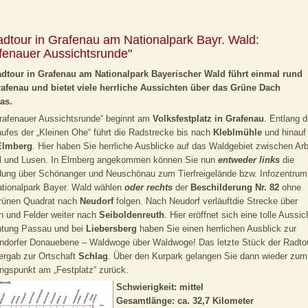
adtour in Grafenau am Nationalpark Bayr. Wald:
fenauer Aussichtsrunde"
adtour in Grafenau am Nationalpark Bayerischer Wald führt einmal rund
afenau und bietet viele herrliche Aussichten über das Grüne Dach
as.
rafenauer Aussichtsrunde“ beginnt am
Volksfestplatz in Grafenau
. Entlang 
ufes der „Kleinen Ohe“ führt die Radstrecke bis nach
Kleblmühle
und hinauf
Elmberg
. Hier haben Sie herrliche Ausblicke auf das Waldgebiet zwischen Arb
l und Lusen. In Elmberg angekommen können Sie nun
entweder
links
die
ung über Schönanger und Neuschönau zum Tierfreigelände bzw. Infozentrum
tionalpark Bayer. Wald wählen
oder
rechts
der
Beschilderung Nr. 82
ohne
rünen Quadrat nach
Neudorf
folgen. Nach Neudorf verläuftdie Strecke über
 und Felder weiter nach
Seiboldenreuth
. Hier eröffnet sich eine tolle Aussic
htung Passau und bei
Liebersberg
haben Sie einen herrlichen Ausblick zur
ndorfer Donauebene – Waldwoge über Waldwoge! Das letzte Stück der Radto
ergab zur Ortschaft
Schlag
. Über den Kurpark gelangen Sie dann wieder zum
gspunkt am „Festplatz“ zurück.
Schwierigkeit: mittel
Gesamtlänge: ca. 32,7 Kilometer