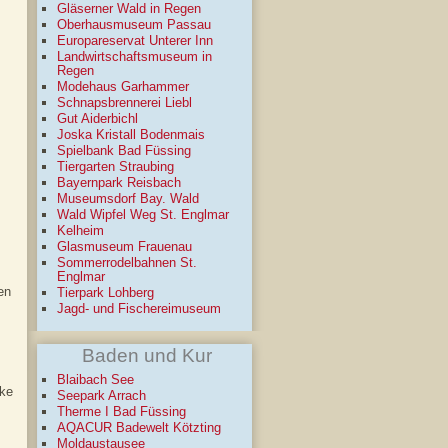
Gläserner Wald in Regen
Oberhausmuseum Passau
Europareservat Unterer Inn
Landwirtschaftsmuseum in
Regen
Modehaus Garhammer
Schnapsbrennerei Liebl
Gut Aiderbichl
Joska Kristall Bodenmais
Spielbank Bad Füssing
Tiergarten Straubing
Bayernpark Reisbach
Museumsdorf Bay. Wald
Wald Wipfel Weg St. Englmar
Kelheim
Glasmuseum Frauenau
Sommerrodelbahnen St.
Englmar
en
Tierpark Lohberg
Jagd- und Fischereimuseum
Baden und Kur
Blaibach See
cke
Seepark Arrach
Therme I Bad Füssing
AQACUR Badewelt Kötzting
Moldaustausee