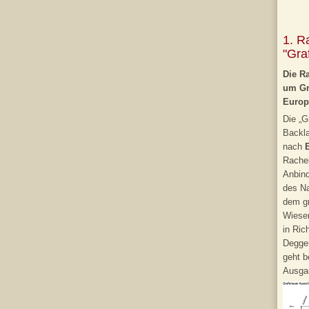
1. R
"Gra
Die R
um Gr
Europ
Die „G
Backla
nach
Rache
Anbind
des Na
dem g
Wiesen
in Ric
Degge
geht b
Ausgan