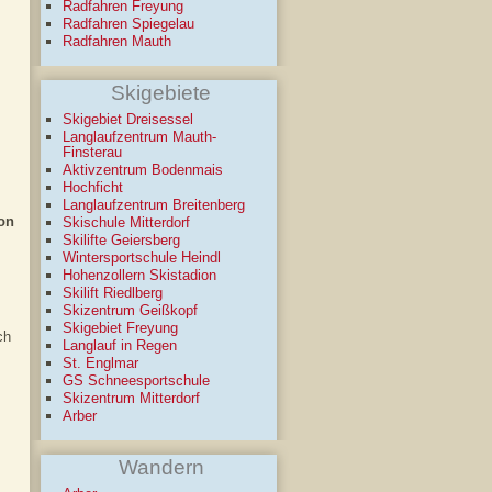
Radfahren Freyung
Radfahren Spiegelau
Radfahren Mauth
Skigebiete
Skigebiet Dreisessel
Langlaufzentrum Mauth-
Finsterau
Aktivzentrum Bodenmais
Hochficht
Langlaufzentrum Breitenberg
von
Skischule Mitterdorf
Skilifte Geiersberg
Wintersportschule Heindl
Hohenzollern Skistadion
Skilift Riedlberg
Skizentrum Geißkopf
Skigebiet Freyung
ch
Langlauf in Regen
St. Englmar
GS Schneesportschule
Skizentrum Mitterdorf
Arber
Wandern