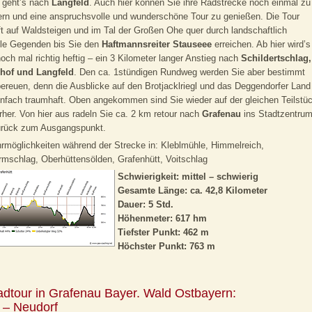
 geht’s nach
Langfeld
. Auch hier können Sie ihre Radstrecke noch einmal zu
ern und eine anspruchsvolle und wunderschöne Tour zu genießen. Die Tour
ft auf Waldsteigen und im Tal der Großen Ohe quer durch landschaftlich
lle Gegenden bis Sie den
Haftmannsreiter Stauseee
erreichen. Ab hier wird’s
och mal richtig heftig – ein 3 Kilometer langer Anstieg nach
Schildertschlag,
hof und Langfeld
. Den ca. 1stündigen Rundweg werden Sie aber bestimmt
bereuen, denn die Ausblicke auf den Brotjacklriegl und das Deggendorfer Land
infach traumhaft. Oben angekommen sind Sie wieder auf der gleichen Teilstü
rher. Von hier aus radeln Sie ca. 2 km retour nach
Grafenau
ins Stadtzentru
urück zum Ausgangspunkt.
rmöglichkeiten während der Strecke in: Kleblmühle, Himmelreich,
mschlag, Oberhüttensölden, Grafenhütt, Voitschlag
Schwierigkeit: mittel – schwierig
Gesamte Länge: ca. 42,8 Kilometer
Dauer: 5 Std.
Höhenmeter: 617 hm
Tiefster Punkt: 462 m
Höchster Punkt: 763 m
adtour in Grafenau Bayer. Wald Ostbayern:
l – Neudorf