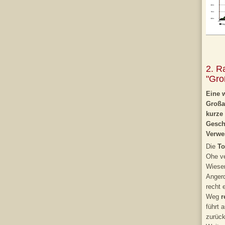
2. R
"Gro
Eine w
Großa
kurze
Gesch
Verwei
Die
To
Ohe ve
Wiese
Angerd
recht 
Weg
r
führt 
zurüc