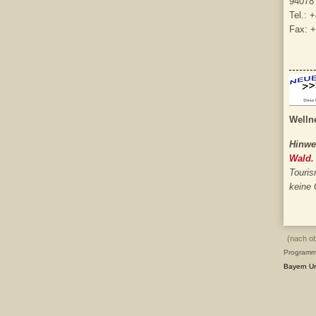
94078
Tel.: 
Fax: 
Welln
Hinwe
Wald
.
Touris
keine
(nach o
Programm
Bayern
Ur