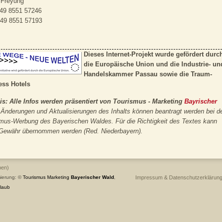
 Freyung
+49 8551 57246
+49 8551 57193
Dieses Internet-Projekt wurde gefördert durc
die Europäische Union und die Industrie- un
Handelskammer Passau sowie die
Traum-
ess Hotels
is: Alle Infos werden präsentiert von Tourismus - Marketing
Bayrischer
Änderungen und Aktualisierungen des Inhalts können beantragt werden bei d
mus-Werbung des Bayerischen Waldes. Für die Richtigkeit des Textes kann
 Gewähr übernommen werden (Red. Niederbayern).
ben)
ierung: ©
Tourismus
Marketing
Bayerischer Wald
,
Impressum & Datenschutzerklärun
laub