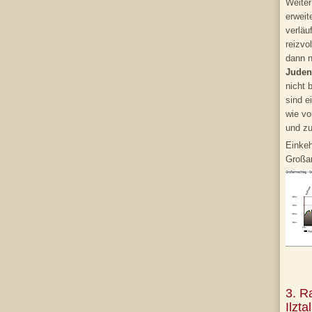
Weiter
erweit
verläu
reizvo
dann n
Juden
nicht 
sind e
wie vo
und z
Einkeh
Großar
3. R
Ilzta