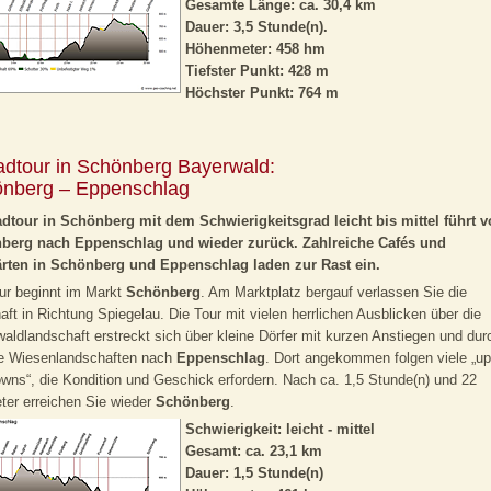
Gesamte Länge: ca. 30,4 km
Dauer: 3,5 Stunde(n).
Höhenmeter: 458 hm
Tiefster Punkt: 428 m
Höchster Punkt: 764 m
adtour in Schönberg Bayerwald:
nberg – Eppenschlag
dtour in Schönberg mit dem Schwierigkeitsgrad leicht bis mittel führt 
berg nach Eppenschlag und wieder zurück. Zahlreiche Cafés und
ärten in Schönberg und Eppenschlag laden zur Rast ein.
ur beginnt im Markt
Schönberg
. Am Marktplatz bergauf verlassen Sie die
aft in Richtung Spiegelau. Die Tour mit vielen herrlichen Ausblicken über die
aldlandschaft erstreckt sich über kleine Dörfer mit kurzen Anstiegen und dur
e Wiesenlandschaften nach
Eppenschlag
. Dort angekommen folgen viele „up
wns“, die Kondition und Geschick erfordern. Nach ca. 1,5 Stunde(n) und 22
ter erreichen Sie wieder
Schönberg
.
Schwierigkeit: leicht - mittel
Gesamt: ca. 23,1 km
Dauer: 1,5 Stunde(n)