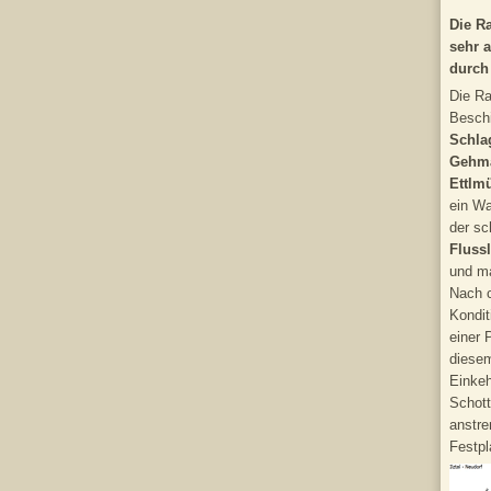
Die Ra
sehr 
durch 
Die Ra
Besch
Schl
Gehm
Ettlm
ein Wa
der sc
Fluss
und ma
Nach c
Kondit
einer 
diese
Einke
Schott
anstr
Festpl