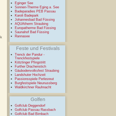
Eginger See
Sonnen-Therme Eging a. See
Badeparadies PEB Passau
Karoli Badepark
Johannesbad Bad Füssing
AQUAtherm Straubing
Europatherme Bad Füssing
Saunahof Bad Füssing
Rannasee
ck
m
Feste und Festivals
Trenck der Pandur -
Trenckfestspiele
Kötztinger Pfingstritt
Further Drachenstich
Gäubodenvolksfest Straubing
Landshuter Hochzeit
Passionsspiele Perlesreut
Burgfestspiele Neunussberg
Waldkirchner Rauhnacht
Golfen
Golfclub Deggendorf
Golfclub Passau Rassbach
Golfclub Bad Birnbach