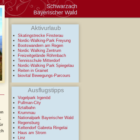
Schwarzach
Bayerischer Wald
Aktivurlaub
Skatingstrecke Finsterau
Nordic-Walking-Park Freyung
Bootswandern am Regen
Nordic Walking Zentrum
Freizeitgelände Röhrnbach
Tennisschule Mitterdorf
Nordic-Walking Park Spiegelau
Reiten in Grainet
biovital Bewegungs-Parcours
Ausflugstipps
Vogelpark Irgenöd
Pullman-City
Ilztalbahn
en
Krummau
Nationalpark Bayerischer Wald
.
Regensburg
ür
Keltendorf Gabreta Ringelai
ch
Haus am Strom
Linz