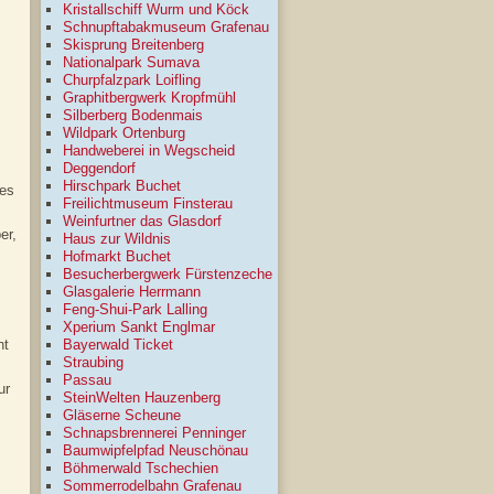
Kristallschiff Wurm und Köck
Schnupftabakmuseum Grafenau
Skisprung Breitenberg
Nationalpark Sumava
Churpfalzpark Loifling
Graphitbergwerk Kropfmühl
Silberberg Bodenmais
Wildpark Ortenburg
Handweberei in Wegscheid
Deggendorf
Hirschpark Buchet
des
Freilichtmuseum Finsterau
Weinfurtner das Glasdorf
er,
Haus zur Wildnis
Hofmarkt Buchet
Besucherbergwerk Fürstenzeche
Glasgalerie Herrmann
Feng-Shui-Park Lalling
Xperium Sankt Englmar
ht
Bayerwald Ticket
Straubing
Passau
ur
SteinWelten Hauzenberg
Gläserne Scheune
Schnapsbrennerei Penninger
Baumwipfelpfad Neuschönau
Böhmerwald Tschechien
Sommerrodelbahn Grafenau