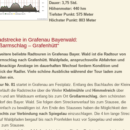
Dauer: 3,75 Std.
Höhenmeter: 440 hm
Tiefster Punkt: 575 Meter
Höchster Punkt: 803 Meter
adstrecke in Grafenau Bayerwald:
ßarmschlag – Grafenhütt"
eitere beliebte Radtouren in Grafenau Bayer. Wald ist die Radtour von
rmschlag nach Grafenhütt. Waldpfade, anspruchsvolle Abfahrten und
 knackige Anstiege im dauerhaften Wechsel fordern Kondition und
ick der Radler. Viele schöne Ausblicke während der Tour laden zum
len ein.
ur Nr. 81
startet in Grafenau am Festplatz. Entlang des Bachlaufes der Klein
rläuft die Radstrecke über die Weiler
Kleblmühle
und
Himmelreich
über
n und am Waldsaum entlang bis zum Ort
Großarmschlag
, dem schönsten
orf des Bayer. Wald. Sie folgen dem Streckenverlauf bis zum Stausee, die
einfach zu bewältigen ist. Am Ende des Stausees haben die Möglichkeit den
echts zur Verbindung nach Spiegelau
einzuschlagen. Die 4 km lange Stre
auf Waldpfaden bergauf bis nach Pronfelden kurz vor Spiegelau und wieder
k zum Stausee.