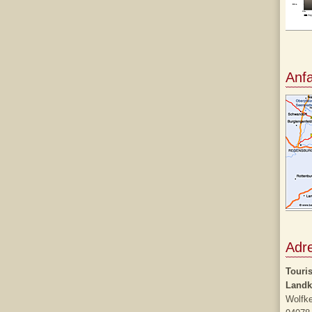
Anf
Adre
Touris
Landk
Wolfke