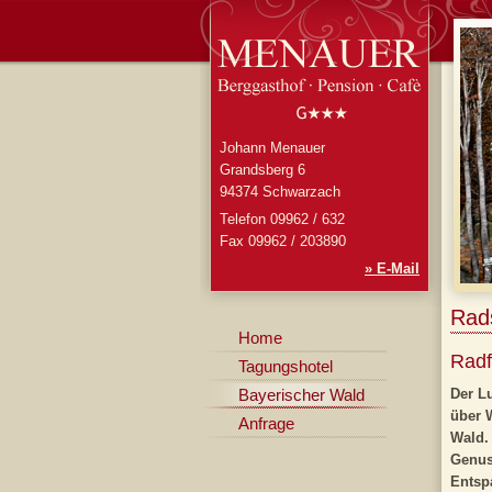
Johann Menauer
Grandsberg 6
94374 Schwarzach
Telefon 09962 / 632
Fax 09962 / 203890
» E-Mail
Rad
Home
Radf
Tagungshotel
Bayerischer Wald
Der
Lu
über 
Anfrage
Wald.
Genus
Entsp