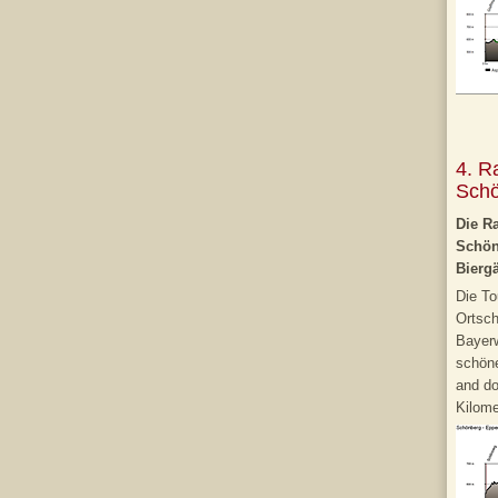
4. R
Schö
Die Ra
Schön
Bierg
Die To
Ortsch
Bayerw
schön
and do
Kilome