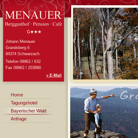
Johann Menauer
Grandsberg 6
94374 Schwarzach
Telefon 09962 / 632
Fax 09962 / 203890
» E-Mail
Home
Tagungshotel
Bayerischer Wald
Anfrage