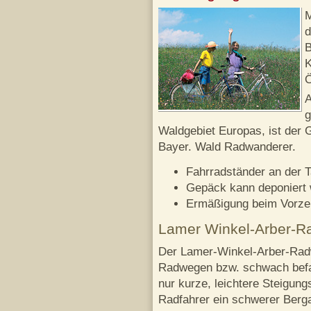
M
d
B
K
Ö
A
g
Waldgebiet Europas, ist der 
Bayer. Wald Radwanderer.
Fahrradständer an der T
Gepäck kann deponiert
Ermäßigung beim Vorze
Lamer Winkel-Arber-
Der Lamer-Winkel-Arber-Radwe
Radwegen bzw. schwach befa
nur kurze, leichtere Steigung
Radfahrer ein schwerer Berga