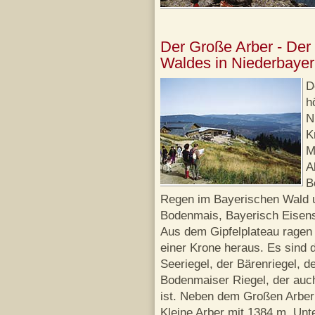
Der Große Arber - Der
Waldes in Niederbaye
D
h
N
K
M
A
B
Regen im Bayerischen Wald u
Bodenmais, Bayerisch Eisen
Aus dem Gipfelplateau ragen 
einer Krone heraus. Es sind d
Seeriegel, der Bärenriegel, d
Bodenmaiser Riegel, der auc
ist. Neben dem Großen Arber
Kleine Arber mit 1384 m. Unte