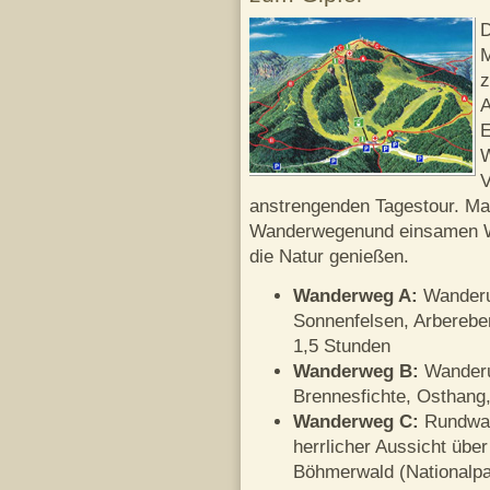
D
M
z
A
E
W
V
anstrengenden Tagestour. Ma
Wanderwegenund einsamen Wa
die Natur genießen.
Wanderweg A:
Wanderun
Sonnenfelsen, Arbereb
1,5 Stunden
Wanderweg B:
Wanderu
Brennesfichte, Osthang
Wanderweg C:
Rundwan
herrlicher Aussicht übe
Böhmerwald (Nationalp