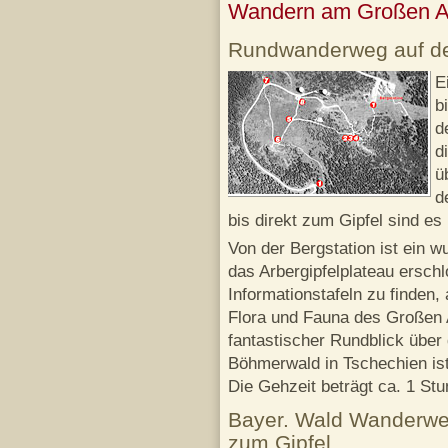
Wandern am Großen Ar
Rundwanderweg auf de
E
b
d
d
ü
d
bis direkt zum Gipfel sind e
Von der Bergstation ist ein
das Arbergipfelplateau ersch
Informationstafeln zu finden
Flora und Fauna des Großen 
fantastischer Rundblick übe
Böhmerwald in Tschechien ist
Die Gehzeit beträgt ca. 1 Stu
Bayer. Wald Wanderweg
zum Gipfel