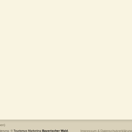
ben)
ierung: ©
Tourismus
Marketing
Bayerischer Wald
,
Impressum & Datenschutzerklärun