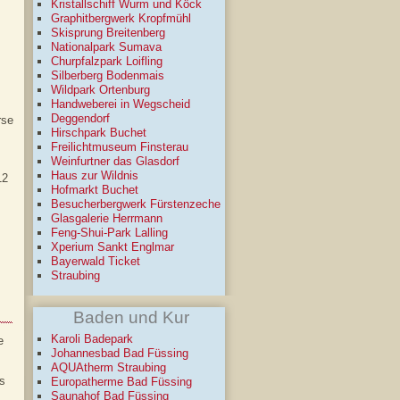
Kristallschiff Wurm und Köck
Graphitbergwerk Kropfmühl
Skisprung Breitenberg
Nationalpark Sumava
Churpfalzpark Loifling
Silberberg Bodenmais
Wildpark Ortenburg
Handweberei in Wegscheid
Deggendorf
rse
Hirschpark Buchet
Freilichtmuseum Finsterau
Weinfurtner das Glasdorf
Haus zur Wildnis
12
Hofmarkt Buchet
Besucherbergwerk Fürstenzeche
Glasgalerie Herrmann
Feng-Shui-Park Lalling
Xperium Sankt Englmar
Bayerwald Ticket
Straubing
Baden und Kur
Karoli Badepark
e
Johannesbad Bad Füssing
AQUAtherm Straubing
is
Europatherme Bad Füssing
Saunahof Bad Füssing