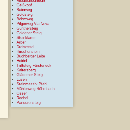
Risslochschlucht
Geißkopf
Baierweg
Goldsteig
Böhmweg
Pilgerweg Via Nova
Gunthersteig
Goldener Steig
Steinklamm
Arber
Dreisessel
Hirschenstein
Buchberger Leite
Haidel
Triftsteig Fürsteneck
Kaitersberg
Gläserner Steig
Lusen
Steinmassiv Pfahl
Mühlenweg Röhrnbach
Osser
Rachel
Pandurensteig
g