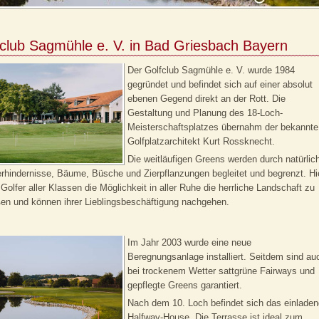
club Sagmühle e. V. in Bad Griesbach Bayern
Der Golfclub Sagmühle e. V. wurde 1984
gegründet und befindet sich auf einer absolut
ebenen Gegend direkt an der Rott. Die
Gestaltung und Planung des 18-Loch-
Meisterschaftsplatzes übernahm der bekannte
Golfplatzarchitekt Kurt Rossknecht.
Die weitläufigen Greens werden durch natürlic
hindernisse, Bäume, Büsche und Zierpflanzungen begleitet und begrenzt. Hi
Golfer aller Klassen die Möglichkeit in aller Ruhe die herrliche Landschaft zu
en und können ihrer Lieblingsbeschäftigung nachgehen.
Im Jahr 2003 wurde eine neue
Beregnungsanlage installiert. Seitdem sind au
bei trockenem Wetter sattgrüne Fairways und
gepflegte Greens garantiert.
Nach dem 10. Loch befindet sich das einlade
Halfway-House. Die Terrasse ist ideal zum