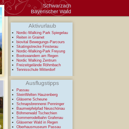
Schwarzach
Bayerischer Wald
Aktivurlaub
Nordic-Walking Park Spiegelau
Reiten in Grainet
biovital Bewegungs-Parcours
Skatingstrecke Finsterau
Nordic-Walking-Park Freyung
Bootswandern am Regen
Nordic Walking Zentrum
Freizeitgelände Röhrnbach
Tennisschule Mitterdorf
Ausflugstipps
Passau
SteinWelten Hauzenberg
Gläserne Scheune
Schnapsbrennerei Penninger
Baumwipfelpfad Neuschönau
Böhmerwald Tschechien
Sommerrodelbahn Grafenau
Gläserner Wald in Regen
Oberhausmuseum Passau