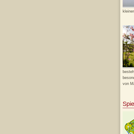
kleine
besteh
besond
von Mä
Spie