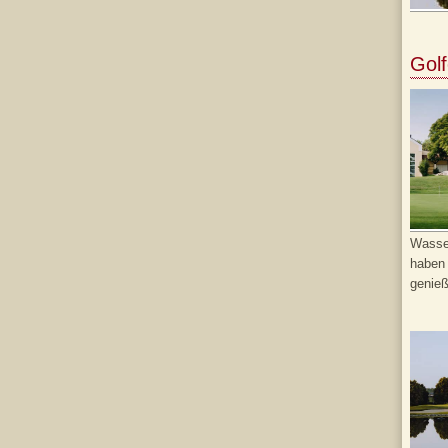
Golf
Wasser
haben 
genieß