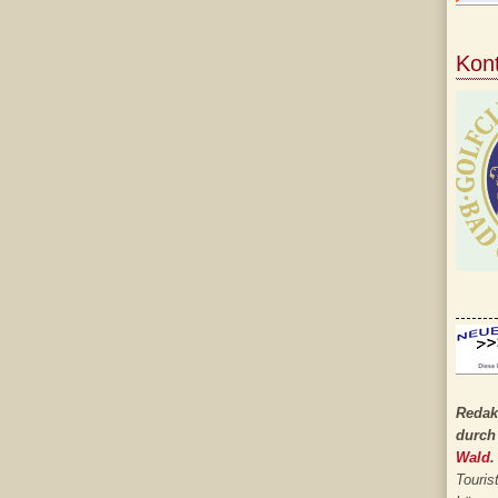
Kon
Redak
durch
Wald
.
Touris