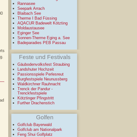
Rannasee
Seepark Arrach
30
Blaibach See
Therme I Bad Füssing
AQACUR Badewelt Kötzting
Moldaustausee
Eginger See
Sonnen-Therme Eging a. See
Badeparadies PEB Passau
rts
Feste und Festivals
g.
Gäubodenvolksfest Straubing
Landshuter Hochzeit
Passionsspiele Perlesreut
Burgfestspiele Neunussberg
Waldkirchner Rauhnacht
Trenck der Pandur -
Trenckfestspiele
Kötztinger Pfingstritt
Bad
Further Drachenstich
Golfen
Golfclub Bayerwald
Golfclub am Nationalpark
Feng Shui Golfplatz