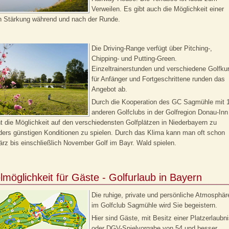
Verweilen. Es gibt auch die Möglichkeit einer
n Stärkung während und nach der Runde.
Die Driving-Range verfügt über Pitching-,
Chipping- und Putting-Green.
Einzeltrainerstunden und verschiedene Golfku
für Anfänger und Fortgeschrittene runden das
Angebot ab.
Durch die Kooperation des GC Sagmühle mit 
anderen Golfclubs in der Golfregion Donau-Inn
t die Möglichkeit auf den verschiedensten Golfplätzen in Niederbayern zu
ers günstigen Konditionen zu spielen. Durch das Klima kann man oft schon
rz bis einschließlich November Golf im Bayr. Wald spielen.
lmöglichkeit für Gäste - Golfurlaub in Bayern
Die ruhige, private und persönliche Atmosphär
im Golfclub Sagmühle wird Sie begeistern.
Hier sind Gäste, mit Besitz einer Platzerlaubn
oder DGV-Spielvorgabe von 54 und besser