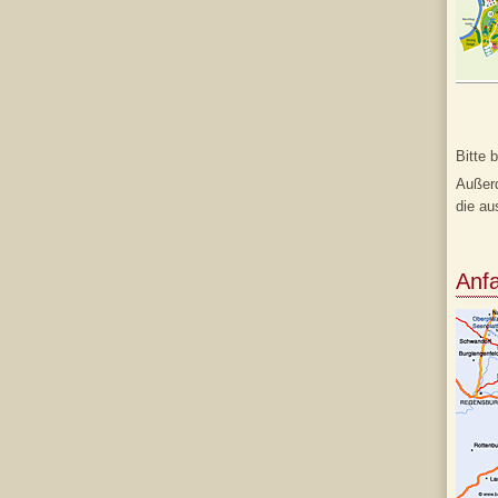
Bitte 
Außerd
die au
Anfa