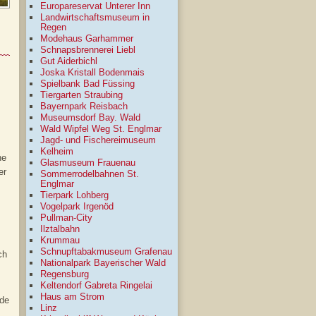
Europareservat Unterer Inn
Landwirtschaftsmuseum in
Regen
Modehaus Garhammer
Schnapsbrennerei Liebl
Gut Aiderbichl
Joska Kristall Bodenmais
Spielbank Bad Füssing
Tiergarten Straubing
Bayernpark Reisbach
Museumsdorf Bay. Wald
Wald Wipfel Weg St. Englmar
Jagd- und Fischereimuseum
Kelheim
he
Glasmuseum Frauenau
er
Sommerrodelbahnen St.
Englmar
Tierpark Lohberg
Vogelpark Irgenöd
Pullman-City
Ilztalbahn
Krummau
Schnupftabakmuseum Grafenau
ch
Nationalpark Bayerischer Wald
Regensburg
Keltendorf Gabreta Ringelai
Haus am Strom
nde
Linz