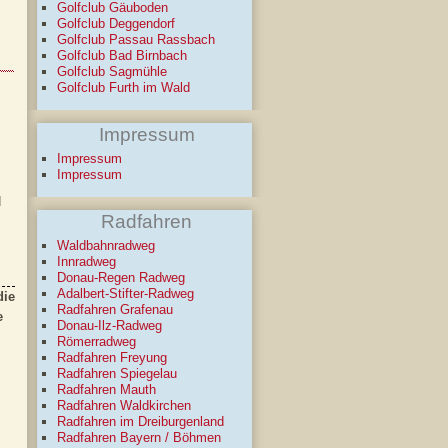
Golfclub Gäuboden
Golfclub Deggendorf
Golfclub Passau Rassbach
Golfclub Bad Birnbach
Golfclub Sagmühle
Golfclub Furth im Wald
Impressum
Impressum
Impressum
d
Radfahren
Waldbahnradweg
Innradweg
Donau-Regen Radweg
Adalbert-Stifter-Radweg
die
Radfahren Grafenau
e
Donau-Ilz-Radweg
Römerradweg
Radfahren Freyung
Radfahren Spiegelau
Radfahren Mauth
Radfahren Waldkirchen
Radfahren im Dreiburgenland
Radfahren Bayern / Böhmen