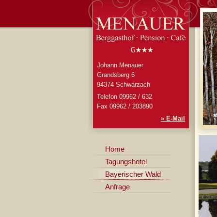
Johann Menauer
Grandsberg 6
94374 Schwarzach
Telefon 09962 / 632
Fax 09962 / 203890
» E-Mail
Home
Tagungshotel
Bayerischer Wald
Anfrage