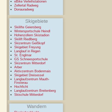
eBike Verleihstationen
Zellertal Radweg
Donauradweg
Skigebiete
Skilifte Geiersberg
Wintersportschule Heindl
Hohenzollern Skistadion
Skilift Riedlberg
Skizentrum Geißkopf
Skigebiet Freyung
Langlauf in Regen
St. Englmar
GS Schneesportschule
Skizentrum Mitterdorf
Arber
Aktivzentrum Bodenmais
Skigebiet Dreisessel
Langlaufzentrum Mauth-
Finsterau
Hochficht
Langlaufzentrum Breitenberg
Skischule Mitterdorf
Wandern