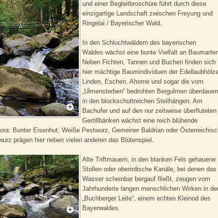
und einer Begleitbroschüre führt durch diese
einzigartige Landschaft zwischen Freyung und
Ringelai / Bayerischer Wald.
In den Schluchtwäldern des bayerischen
Waldes wächst eine bunte Vielfalt an Baumarten
Neben Fichten, Tannen und Buchen finden sich
hier mächtige Baumindividuen der Edellaubhölze
Linden, Eschen, Ahorne und sogar die vom
„Ulmensterben“ bedrohten Bergulmen überdauer
in den blockschuttreichen Steilhängen. Am
Bachufer und auf den nur zeitweise überfluteten
Geröllbänken wächst eine reich blühende
lora: Bunter Eisenhut, Weiße Pestwurz, Gemeiner Baldrian oder Österreichis
rz prägen hier neben vielen anderen das Blütenspiel.
Alte Triftmauern, in den blanken Fels gehauene
Stollen oder oberirdische Kanäle, bei denen das
Wasser scheinbar bergauf fließt, zeugen vom
Jahrhunderte langen menschlichen Wirken in de
„Buchberger Leite“, einem echten Kleinod des
Bayerwaldes.