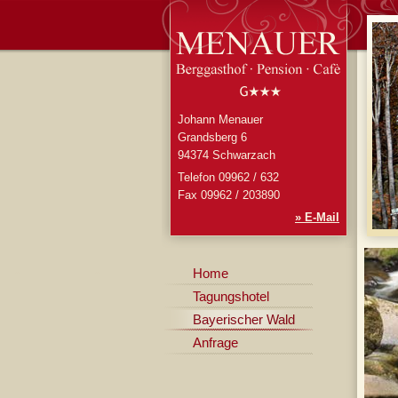
Johann Menauer
Grandsberg 6
94374 Schwarzach
Telefon 09962 / 632
Fax 09962 / 203890
» E-Mail
Home
Tagungshotel
Bayerischer Wald
Anfrage