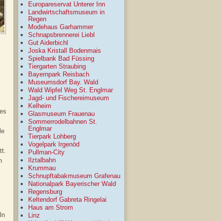
Europareservat Unterer Inn
Landwirtschaftsmuseum in
Regen
Modehaus Garhammer
Schnapsbrennerei Liebl
Gut Aiderbichl
Joska Kristall Bodenmais
Spielbank Bad Füssing
Tiergarten Straubing
Bayernpark Reisbach
Museumsdorf Bay. Wald
Wald Wipfel Weg St. Englmar
Jagd- und Fischereimuseum
Kelheim
des
Glasmuseum Frauenau
Sommerrodelbahnen St.
Englmar
le
Tierpark Lohberg
Vogelpark Irgenöd
tt.
Pullman-City
Ilztalbahn
n
Krummau
Schnupftabakmuseum Grafenau
Nationalpark Bayerischer Wald
Regensburg
Keltendorf Gabreta Ringelai
Haus am Strom
ln
Linz