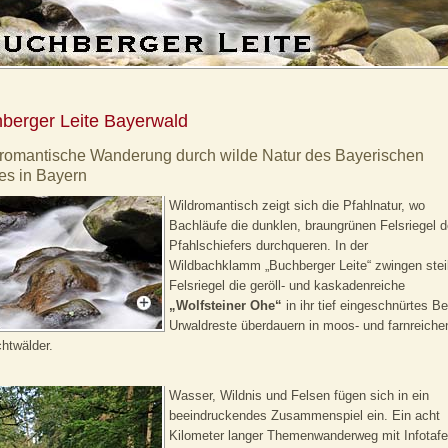
berger Leite Bayerwald
 romantische Wanderung durch wilde Natur des Bayerischen
es in Bayern
Wildromantisch zeigt sich die Pfahlnatur, wo
Bachläufe die dunklen, braungrünen Felsriegel 
Pfahlschiefers durchqueren. In der
Wildbachklamm „Buchberger Leite“ zwingen stei
Felsriegel die geröll- und kaskadenreiche
„Wolfsteiner Ohe“
in ihr tief eingeschnürtes Be
Urwaldreste überdauern in moos- und farnreiche
htwälder.
Wasser, Wildnis und Felsen fügen sich in ein
beeindruckendes Zusammenspiel ein. Ein acht
Kilometer langer Themenwanderweg mit Infotafe