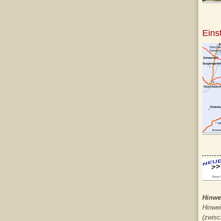
Eins
Hinwe
Hinwei
(zwisc