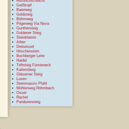
Risslochschlucht
Geißkopf
Baierweg
Goldsteig
Böhmweg
Pilgerweg Via Nova
Gunthersteig
Goldener Steig
Steinklamm
Arber
Dreisessel
Hirschenstein
Buchberger Leite
Haidel
Triftsteig Fürsteneck
Kaitersberg
Gläserner Steig
Lusen
Steinmassiv Pfahl
Mühlenweg Röhrnbach
Osser
Rachel
Pandurensteig
g