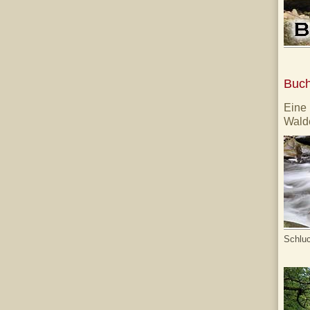
Buch
Eine
Wald
Schluc