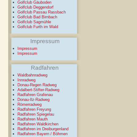
Golfclub Gäuboden
Golfclub Deggendorf
Golfclub Passau Rassbach
Golfclub Bad Birnbach
Golfclub Sagmühle
Golfclub Furth im Wald
Impressum
Impressum
Impressum
Radfahren
Waldbahnradweg
Innradweg
Donau-Regen Radweg
Adalbert-Stifter-Radweg
Radfahren Grafenau
Donau-Ilz-Radweg
Römerradweg
Radfahren Freyung
Radfahren Spiegelau
Radfahren Mauth
Radfahren Waldkirchen
Radfahren im Dreiburgenland
Radfahren Bayern / Böhmen