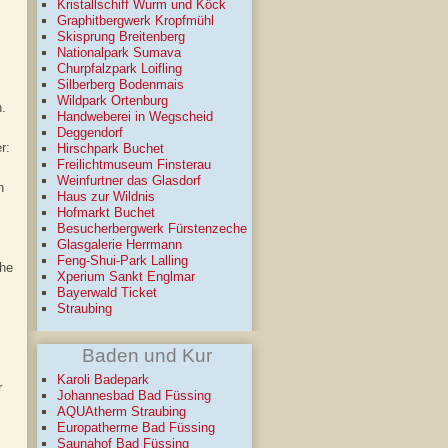
Kristallschiff Wurm und Köck
Graphitbergwerk Kropfmühl
Skisprung Breitenberg
Nationalpark Sumava
Churpfalzpark Loifling
Silberberg Bodenmais
Wildpark Ortenburg
.
Handweberei in Wegscheid
Deggendorf
r:
Hirschpark Buchet
Freilichtmuseum Finsterau
Weinfurtner das Glasdorf
n
Haus zur Wildnis
Hofmarkt Buchet
Besucherbergwerk Fürstenzeche
Glasgalerie Herrmann
Feng-Shui-Park Lalling
che
Xperium Sankt Englmar
Bayerwald Ticket
Straubing
Baden und Kur
Karoli Badepark
r
Johannesbad Bad Füssing
AQUAtherm Straubing
Europatherme Bad Füssing
Saunahof Bad Füssing