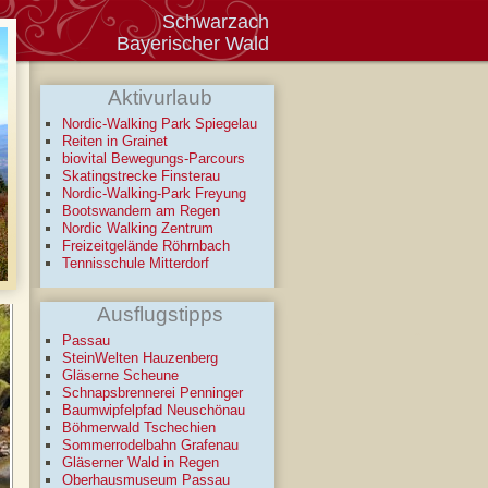
Schwarzach
Bayerischer Wald
Aktivurlaub
Nordic-Walking Park Spiegelau
Reiten in Grainet
biovital Bewegungs-Parcours
Skatingstrecke Finsterau
Nordic-Walking-Park Freyung
Bootswandern am Regen
Nordic Walking Zentrum
Freizeitgelände Röhrnbach
Tennisschule Mitterdorf
Ausflugstipps
Passau
SteinWelten Hauzenberg
Gläserne Scheune
Schnapsbrennerei Penninger
Baumwipfelpfad Neuschönau
Böhmerwald Tschechien
Sommerrodelbahn Grafenau
Gläserner Wald in Regen
Oberhausmuseum Passau