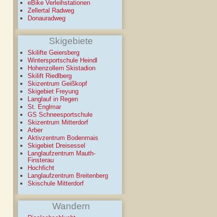
eBike Verleihstationen
Zellertal Radweg
Donauradweg
Skigebiete
Skilifte Geiersberg
Wintersportschule Heindl
Hohenzollern Skistadion
Skilift Riedlberg
Skizentrum Geißkopf
Skigebiet Freyung
Langlauf in Regen
St. Englmar
GS Schneesportschule
Skizentrum Mitterdorf
Arber
Aktivzentrum Bodenmais
Skigebiet Dreisessel
Langlaufzentrum Mauth-
Finsterau
Hochficht
Langlaufzentrum Breitenberg
Skischule Mitterdorf
Wandern