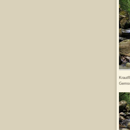
Krautf
Gemswu