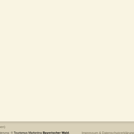
ben)
ierung: ©
Tourismus
Marketing
Bayerischer Wald
,
Impressum & Datenschutzerklärun