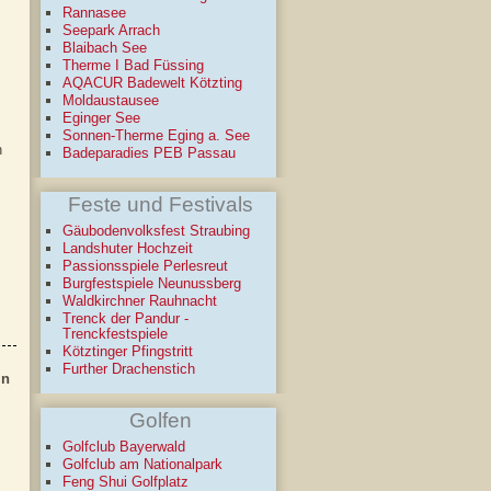
Rannasee
Seepark Arrach
Blaibach See
Therme I Bad Füssing
AQACUR Badewelt Kötzting
Moldaustausee
Eginger See
Sonnen-Therme Eging a. See
n
Badeparadies PEB Passau
Feste und Festivals
Gäubodenvolksfest Straubing
Landshuter Hochzeit
Passionsspiele Perlesreut
Burgfestspiele Neunussberg
Waldkirchner Rauhnacht
Trenck der Pandur -
Trenckfestspiele
Kötztinger Pfingstritt
Further Drachenstich
in
Golfen
Golfclub Bayerwald
Golfclub am Nationalpark
Feng Shui Golfplatz